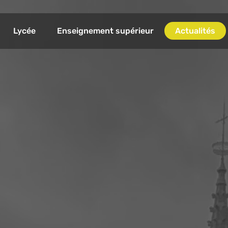
Lycée
Enseignement supérieur
Actualités
Seconde Générale et Technologique
BTS Bioanalyses en Laboratoire de Contrôles
gogique et éducatif
Filière Générale - Première et terminale
BTS Analyses de Biologie Médicale en alterna
La filière Sciences et Technologies de Laboratoire (STL)
Licence pro Biotechnologie en alternance
La filière Sciences et Technologies de la Santé et du Socia
(ST2S)
Sections Européennes
BACHIBAC
ERASMUS +, une démarche à l’International
Accompagnements, activités et ateliers