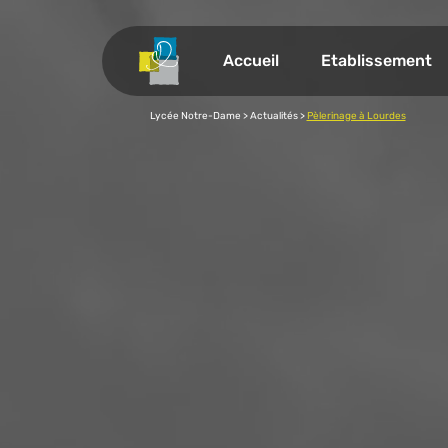
Accueil
Etablissement
Projet éducatif
Lycée Notre-Dame
>
Actualités
>
Pèlerinage à Lourdes
Encadrement péda
Les équipements
La Pastorale
Visite virtuelle
L’OGEC et L’APEL